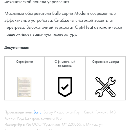
механической панели управления.
Масляные обогреватели Ballu серии Modern современные
эффективные устройства. Снабжены системой защиты от
перегрева. Высокоточный термостат Opti-Heat автоматически
поддерживает заданную температуру.
Документация
Сертификат
Официальный
Сервисные центры
продавец
Производитель:
Ballu
, Баллу Индастриал Груп, Китай, Гонконг, 148
Коннот Роуд Централ, комната 18Б
Импортёр в РБ:
ООО "Русклимат-М" 220055, г. Минск, ул.