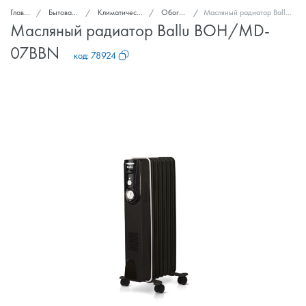
Главная
Бытовая техника
Климатическая техника
Обогреватели
Масляный радиатор Ballu BOH/MD-07BBN
Масляный радиатор Ballu BOH/MD-
07BBN
код:
78924