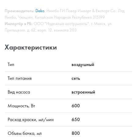
Производитель:
Deko
, Нингбо ГИ Повер Импорт & Експорт Со.. Лтд,
Нинбо, Чжэцзян, Китайская Народная Республика 315199
Импортёр в РБ:
ООО "Надежные инструменты", г. Минск, ул.
Притыцкого, д. 62, корп. 12, комната 203
Характеристики
Тип
воздушный
Тип питания
сеть
Вид насоса
встроенный
Мощность, Вт
600
Расход краски, мл/мин
650
Объем бачка, мл
800