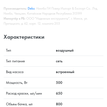
Производитель:
Deko
, Нингбо ГИ Повер Импорт & Експорт Со.. Лтд,
Нинбо, Чжэцзян, Китайская Народная Республика 315199
Импортёр в РБ:
ООО "Надежные инструменты", г. Минск, ул.
Притыцкого, д. 62, корп. 12, комната 203
Характеристики
Тип
воздушный
Тип питания
сеть
Вид насоса
встроенный
Мощность, Вт
500
Расход краски, мл/мин
650
Объем бачка, мл
800