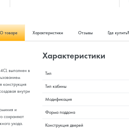
О товаре
Характеристики
Отзывы
Где купить
Характеристики
14CL выполнен в
Тип
льзованием
я конструкция
Тип кабины
создавая внутри
Модификация
юминия и
Форма поддона
го сохраняют
жного ухода.
Конструкция дверей