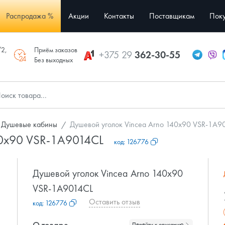
Распродажа %
Акции
Контакты
Поставщикам
Поку
/2,
Приём заказов
+375 29
362-30-55
Без выходных
Душевые кабины
Душевой уголок Vincea Arno 140x90 VSR-1A9
40x90 VSR-1A9014CL
код:
126776
Душевой уголок Vincea Arno 140x90
VSR-1A9014CL
Оставить отзыв
код:
126776
О товаре
Перейти к описанию