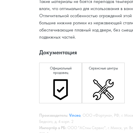
Такие материалы не боятся перепадов температ
влаги, что оптимально для использования в ван
Отличительной особенностью ограждений этой 
большие нижние ролики из нержавеющей стали
обеспечивающие плавный ход двери, без смещ
подвижных частей.
Документация
Официальный
Сервисные центры
продавец
Производитель:
Vincea
, ООО «Фортуна», РФ, г. Моск
Бедного, д. 4 корп. 2
Импортёр в РБ:
ООО "АСтим Сервис", г. Минск, ул. Волг