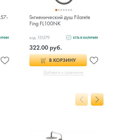
157-
Гигиенический душ Filarete
Душевая 
Fing FL100NK
Black RE
код: 151579
код: 121208
ЛИЧИИ
ЕСТЬ В НАЛИЧИИ
322.00 руб.
1 371.0
В КОРЗИНУ
Добавить в сравнение
Доб