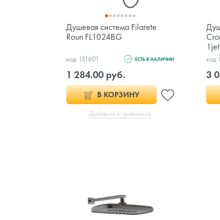
Душевая система Filarete
Душ
Roun FL1024BG
Cro
1je
код: 151601
код:
ЕСТЬ В НАЛИЧИИ
1 284.00 руб.
3 0
В КОРЗИНУ
Добавить в сравнение