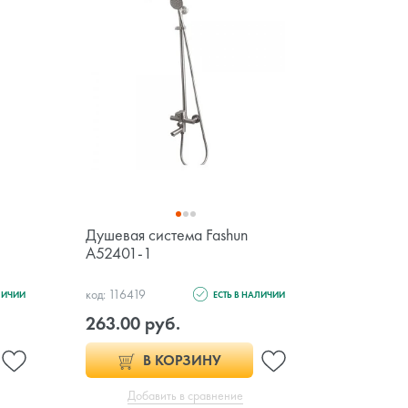
Душевая система Fashun
Гигиенич
A52401-1
Wasserkr
код: 116419
код: 96136
ЛИЧИИ
ЕСТЬ В НАЛИЧИИ
263.00 руб.
558.00 
В КОРЗИНУ
Добавить в сравнение
Доб