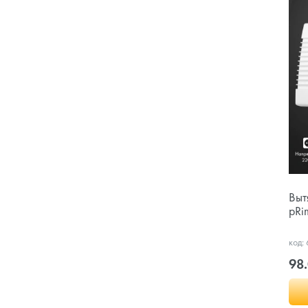
Выт
pRi
код:
98.