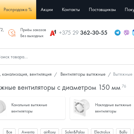
Распродажа %
Акции
Контакты
Поставщикам
Поку
/2,
Приём заказов
+375 29
362-30-55
Без выходных
 канализация, вентиляция
Вентиляторы вытяжные
Вытяжные 
яжные вентиляторы с диаметром 150 мм
76
Канальные вытяжные
Накладные вытяжные
вентиляторы
вентиляторы
:
Все
Awenta
airRoxy
Soler&Palau
Electrolux
Ballu