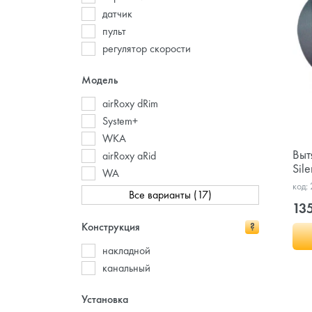
датчик
пульт
регулятор скорости
Модель
airRoxy dRim
System+
WKA
Выт
airRoxy aRid
Sile
WA
код:
Все варианты (17)
135
Конструкция
?
накладной
канальный
Установка