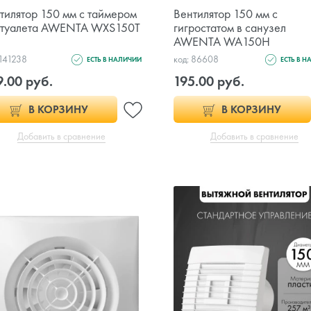
тилятор 150 мм с таймером
Вентилятор 150 мм с
 туалета AWENTA WXS150T
гигростатом в санузел
AWENTA WA150H
 141238
код: 86608
ЕСТЬ В НАЛИЧИИ
ЕСТЬ В 
9.00 руб.
195.00 руб.
В КОРЗИНУ
В КОРЗИНУ
Добавить в сравнение
Добавить в сравнение