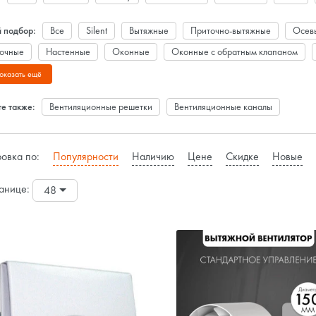
 подбор:
Все
Silent
Вытяжные
Приточно-вытяжные
Осев
очные
Настенные
Оконные
Оконные с обратным клапаном
лючателем
С датчиком движения
С регулировкой скорости
Со ш
оказать ещё
ьтом ДУ
d 100 мм
d 120 мм
d 125 мм
d 150 мм
d 160 м
е также:
Вентиляционные решетки
Вентиляционные каналы
умные
Бесшумные d 125 мм
Бесшумные с датчиком влажности
В 
огие
Бытовые с обратным клапаном
Черные
Промышленные
овка по:
Популярности
Наличию
Цене
Скидке
Новые
анице:
48