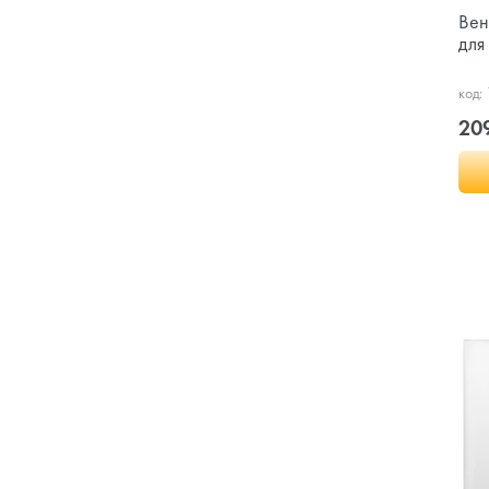
Вен
для
код:
20