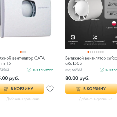
яжной вентилятор CATA
Вытяжной вентилятор airRo
ntis 15
aRc150S
 23563
код: 66963
ЕСТЬ В НАЛИЧИИ
ЕСТЬ В 
.00 руб.
80.00 руб.
В КОРЗИНУ
В КОРЗИНУ
Добавить в сравнение
Добавить в сравнение