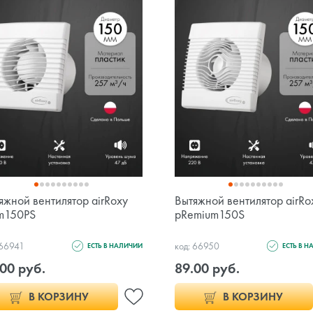
яжной вентилятор airRoxy
Вытяжной вентилятор airRo
m150PS
pRemium150S
 66941
код: 66950
ЕСТЬ В НАЛИЧИИ
ЕСТЬ В 
00 руб.
89.00 руб.
В КОРЗИНУ
В КОРЗИНУ