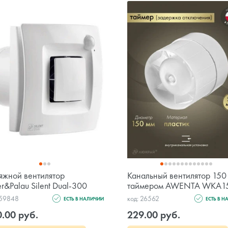
яжной вентилятор
Канальный вентилятор 150
er&Palau Silent Dual-300
таймером AWENTA WKA1
 59848
код: 26562
ЕСТЬ В НАЛИЧИИ
ЕСТЬ В 
0.00 руб.
229.00 руб.