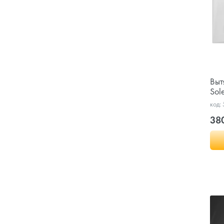
Выт
Sol
код:
38