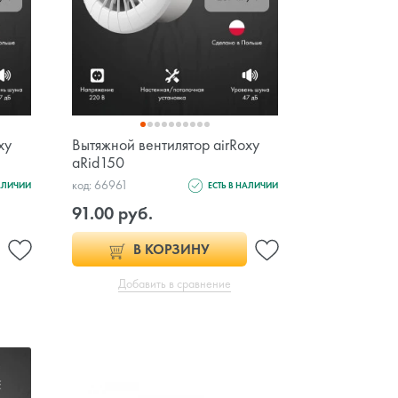
xy
Вытяжной вентилятор airRoxy
aRid150
код: 66961
НАЛИЧИИ
ЕСТЬ В НАЛИЧИИ
91.00 руб.
В КОРЗИНУ
Добавить в сравнение