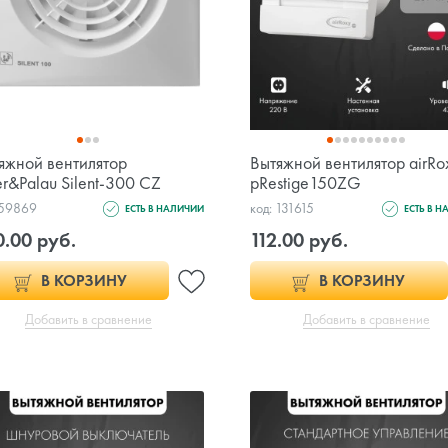
яжной вентилятор
Вытяжной вентилятор airRo
er&Palau Silent-300 CZ
pRestige150ZG
 59869
код: 131615
ЕСТЬ В НАЛИЧИИ
ЕСТЬ В 
0.00 руб.
112.00 руб.
В КОРЗИНУ
В КОРЗИНУ
Добавить в сравнение
Добавить в сравнение