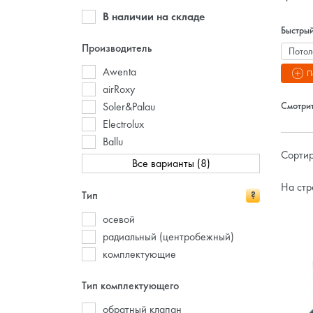
В наличии на складе
Быстрый
Производитель
Потол
Awenta
С вык
П
airRoxy
С пул
Soler&Palau
Смотрит
Бесш
Electrolux
Недор
Ballu
Сортир
Все варианты (8)
На стр
Тип
?
осевой
радиальный (центробежный)
комплектующие
Тип комплектующего
обратный клапан