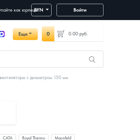
пайте как юрлицо
BYN
Войти
0
0.00
руб.
Еще
вентиляторы с диаметром 150 мм
CATA
Royal Thermo
Maunfeld