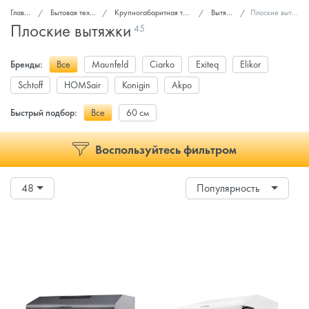
Главная
Бытовая техника
Крупногабаритная техника
Вытяжки
Плоские вытяжки
Плоские вытяжки
45
Бренды:
Все
Maunfeld
Ciarko
Exiteq
Elikor
Schtoff
HOMSair
Konigin
Akpo
Быстрый подбор:
Все
60 см
Воспользуйтесь фильтром
48
Популярность