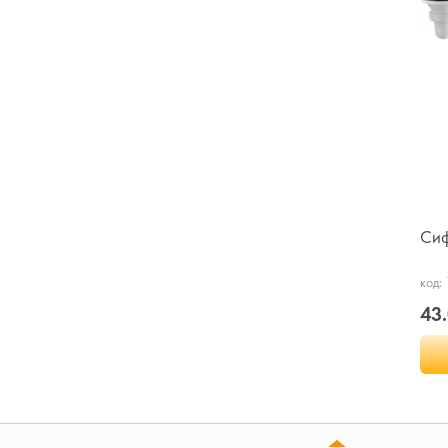
Сиф
код:
43.