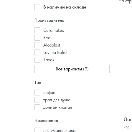
На стр
В наличии на складе
Производитель
CeramaLux
Rea
Alcaplast
Lavinia Boho
Ravak
Все варианты (9)
Тип
сифон
трап для душа
донный клапан
Дон
Назначение
код:
для умывальника