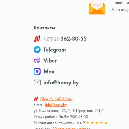
Подпишит
А за под
Контакты
362-30-55
+375 29
Telegram
Viber
Max
info@homy.by
+375 29
362-30-55
E-mail:
info@homy.by
ул. Тимирязева, 123/2, ТЦ Град, пав. 231/1
Режим работы: Пн-Вс: 9:00-18:00
Рейтинг интернет-магазина 4.9
★
★
★
★
★
на основе
132 отзывов покупателей.