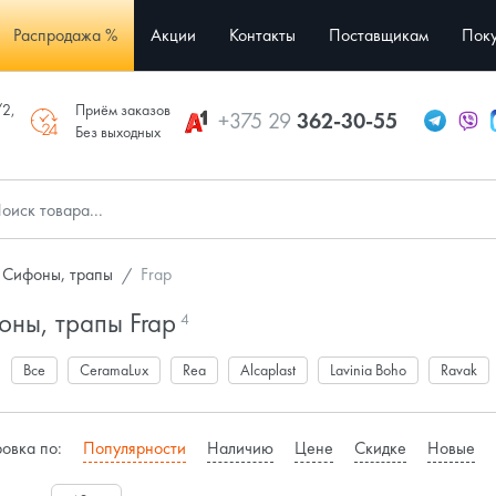
Распродажа %
Акции
Контакты
Поставщикам
Поку
/2,
Приём заказов
+375 29
362-30-55
Без выходных
Сифоны, трапы
Frap
ны, трапы Frap
4
:
Все
CeramaLux
Rea
Alcaplast
Lavinia Boho
Ravak
овка по:
Популярности
Наличию
Цене
Скидке
Новые