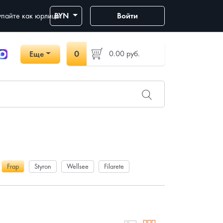
пайте как юрлицо
BYN
Войти
0
0.00
руб.
Еще
Frap
Styron
Wellsee
Filarete