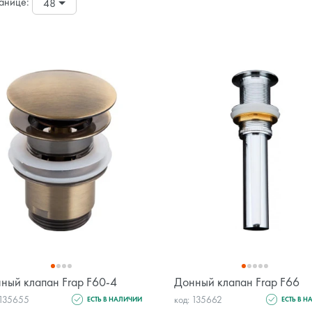
анице:
48
ный клапан Frap F60-4
Донный клапан Frap F66
 135655
код: 135662
ЕСТЬ В НАЛИЧИИ
ЕСТЬ В 