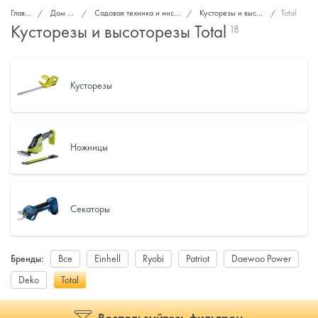
Главная
Дом и сад
Садовая техника и инструменты
Кусторезы и высоторезы
Total
Кусторезы и высоторезы Total
18
Кусторезы
Ножницы
Секаторы
Бренды:
Все
Einhell
Ryobi
Patriot
Daewoo Power
Deko
Total
Воспользуйтесь фильтром