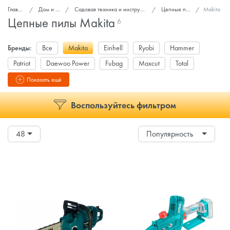
Главная
Дом и сад
Садовая техника и инструменты
Цепные пилы
Makita
Цепные пилы Makita
6
Бренды:
Все
Makita
Einhell
Ryobi
Hammer
Patriot
Daewoo Power
Fubag
Maxcut
Total
DYLLU
Показать ещё
Воспользуйтесь фильтром
48
Популярность