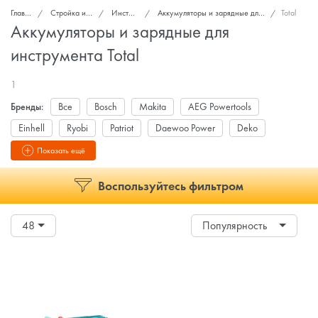
Главная
Стройка и ремонт
Инструмент
Аккумуляторы и зарядные для инструмента
Total
Аккумуляторы и зарядные для
инструмента Total
1
Бренды:
Все
Bosch
Makita
AEG Powertools
Einhell
Ryobi
Patriot
Daewoo Power
Deko
Total
DYLLU
Показать ещё
Воспользуйтесь фильтром
48
Популярность