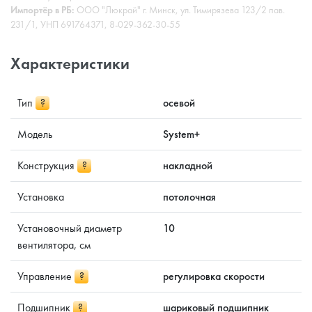
Импортёр в РБ:
ООО "Люкрай" г. Минск, ул. Тимирязева 123/2 пав.
231/1, УНП 691764371, 8-029-362-30-55
Характеристики
Тип
?
осевой
Модель
System+
Конструкция
?
накладной
Установка
потолочная
Установочный диаметр
10
вентилятора, см
Управление
?
регулировка скорости
Подшипник
?
шариковый подшипник