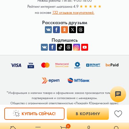
Режим работы: Пн-Вс: 9:00-18:00
Рейтинг интернет-магазина 4.9
★
★
★
★
★
на основе
132 отзывов покупателей.
Рассказать друзьям
Подпишись
*Информация о наличии товара и оформление заказа производится только после
подтверждения и согласования с менеджером.
Общество с ограниченной ответственностью «Люкрай» Юридический адрес:
220062, г. Минск, ул. Тимирязева, дом 123, корп. 2, оф. 367/2 Почтовый адрес:
КУПИТЬ СЕЙЧАС!
В КОРЗИНУ
220062, г. Минск, ул. Тимирязева, дом 123, корп. 2, оф. 367/2 УНП 691764371
Интернет-магазин зарегистрирован в Торговом реестре РБ под номером 768117 от
04.02.2026.
0