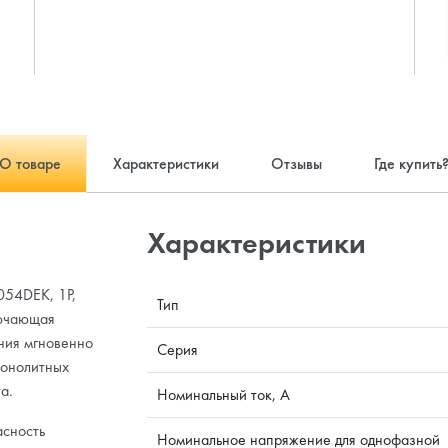
О товаре
Характеристики
Отзывы
Где купить
Характеристики
054DEK, 1P,
Тип
лючающая
ния мгновенно
Серия
монолитных
а.
Номинальный ток, А
асность
Номинальное напряжение для однофазной