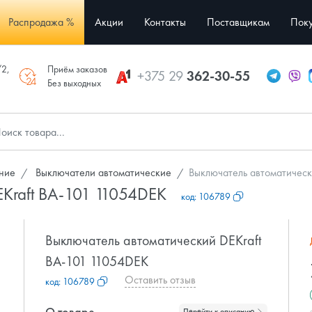
Распродажа %
Акции
Контакты
Поставщикам
Поку
/2,
Приём заказов
+375 29
362-30-55
Без выходных
ние
Выключатели автоматические
Выключатель автоматическ
EKraft ВА-101 11054DEK
код:
106789
Выключатель автоматический DEKraft
ВА-101 11054DEK
Оставить отзыв
код:
106789
О товаре
Перейти к описанию