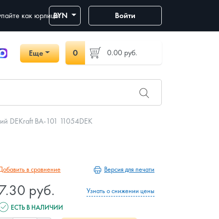
пайте как юрлицо
BYN
Войти
0
0.00
руб.
Еще
ий DEKraft ВА-101 11054DEK
Версия для печати
Добавить в сравнение
7.30 руб.
Узнать о снижении цены
ЕСТЬ В НАЛИЧИИ