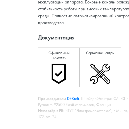
эксплуатации аппарата. Боковые каналы охла
стабильность работы при высоких температур
среды. Полностью автоматизированный контрол
производства.
Документация
Официальный
Сервисные центры
продавец
Производитель:
DEKraft
, Шнайдер Электрик СА, 43-
Рузвельт, 92500 Рюэй-Мальмезон, Франция
Импортёр в РБ:
ЧТУП "Электромаркетплюс", г. Минск,
177, оф. 24