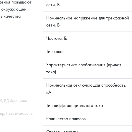
ждения повышают
сети, В
ах окружающей
ь качества
Номинальное напряжение для трехфазной
сети, В
Частота, Гц
Тип тока
Характеристика срабатывания (кривая
тока)
Номинальная отключающая способность,
кА
45, БД Франклин
Тип дифференциального тока
 пр. Независимости,
Количество полюсов
Степень защиты