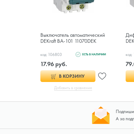
Выключатель автоматический
Диф
DEKraft ВА-101 11070DEK
DEK
код: 106803
код:
ЕСТЬ В НАЛИЧИИ
17.96 руб.
79.
В КОРЗИНУ
Добавить в сравнение
Подпишит
А за под