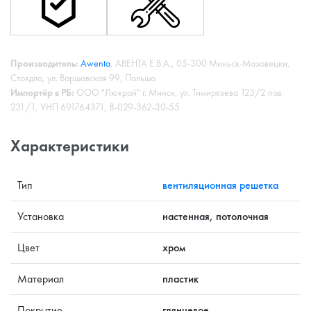
Производитель:
Awenta
, АВЕНТА Е.В.А., 05-300 Миньск-Мазовецки,
Стоядла, ул. Варшавская 99, Польша
Импортёр в РБ:
ООО "Люкрай" г. Минск, ул. Тимирязева 123/2 пав.
231/1, УНП 691764371, 8-029-362-30-55
Характеристики
Тип
вентиляционная решетка
Установка
настенная, потолочная
Цвет
хром
Материал
пластик
Покрытие
глянцевое