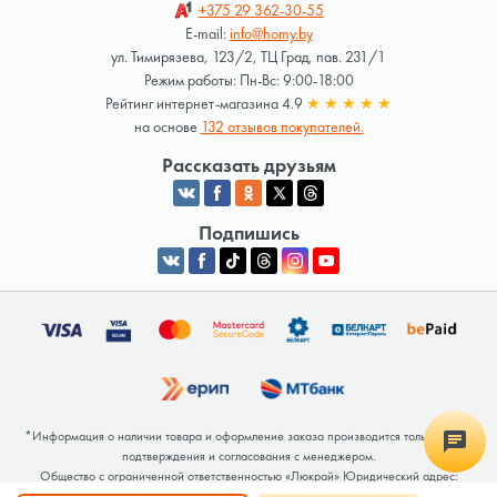
+375 29
362-30-55
E-mail:
info@homy.by
ул. Тимирязева, 123/2, ТЦ Град, пав. 231/1
Режим работы: Пн-Вс: 9:00-18:00
Рейтинг интернет-магазина 4.9
★
★
★
★
★
на основе
132 отзывов покупателей.
Рассказать друзьям
Подпишись
*Информация о наличии товара и оформление заказа производится только после
подтверждения и согласования с менеджером.
Общество с ограниченной ответственностью «Люкрай» Юридический адрес:
220062, г. Минск, ул. Тимирязева, дом 123, корп. 2, оф. 367/2 Почтовый адрес: