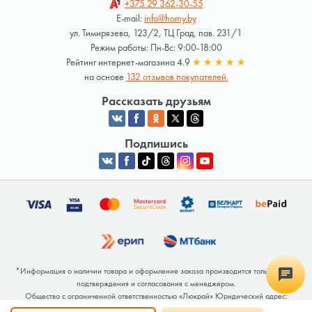
+375 29
362-30-55
E-mail:
info@homy.by
ул. Тимирязева, 123/2, ТЦ Град, пав. 231/1
Режим работы: Пн-Вс: 9:00-18:00
Рейтинг интернет-магазина 4.9
★
★
★
★
★
на основе
132 отзывов покупателей.
Рассказать друзьям
Подпишись
*Информация о наличии товара и оформление заказа производится только после
подтверждения и согласования с менеджером.
Общество с ограниченной ответственностью «Люкрай» Юридический адрес:
220062, г. Минск, ул. Тимирязева, дом 123, корп. 2, оф. 367/2 Почтовый адрес: