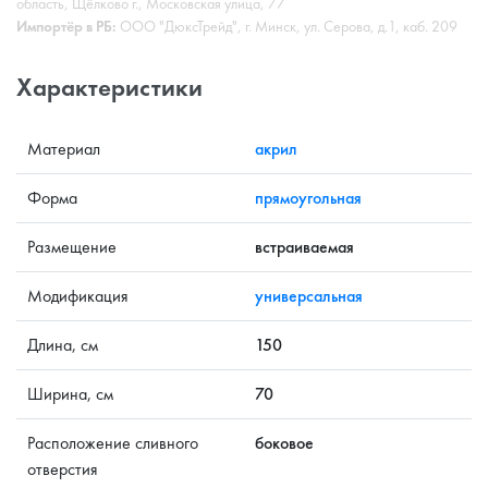
область, Щёлково г., Московская улица, 77
Импортёр в РБ:
ООО "ДюксТрейд", г. Минск, ул. Серова, д.1, каб. 209
Характеристики
Материал
акрил
Форма
прямоугольная
Размещение
встраиваемая
Модификация
универсальная
Длина, см
150
Ширина, см
70
Расположение сливного
боковое
отверстия