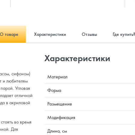
О товаре
Характеристики
Отзывы
Где купить
Характеристики
касом, сифоном)
Материал
т и любителям
парой. Угловая
Форма
бладает отличной
ода в акриловой
Размещение
Модификация
стоять во время
нной. Для
Длина, см