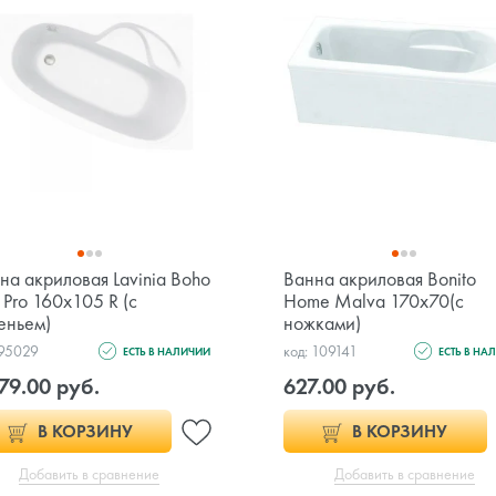
на акриловая Lavinia Boho
Ванна акриловая Bonito
l Pro 160x105 R (с
Home Malva 170x70(с
еньем)
ножками)
 95029
код: 109141
ЕСТЬ В НАЛИЧИИ
ЕСТЬ В НА
79.00 руб.
627.00 руб.
В КОРЗИНУ
В КОРЗИНУ
Добавить в сравнение
Добавить в сравнение