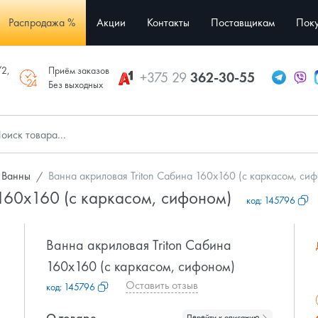
Распродажа %
Акции
Контакты
Поставщикам
Поку
/2,
Приём заказов
+375 29
362-30-55
Без выходных
Ванны
Ванна акриловая Triton Сабина 160x160 (с каркасом, си
 160x160 (с каркасом, сифоном)
код:
145796
Ванна акриловая Triton Сабина
160x160 (с каркасом, сифоном)
Оставить отзыв
код:
145796
О товаре
Перейти к описанию