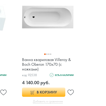
Ванна квариловая Villeroy &
Ванна акр
Boch Oberon 170x70 (с
Biore 16
ножками)
код: 92538
код: 94969
ЛИЧИИ
ЕСТЬ В НАЛИЧИИ
4 140.00 руб.
664.00 
В КОРЗИНУ
Добавить в сравнение
Доб