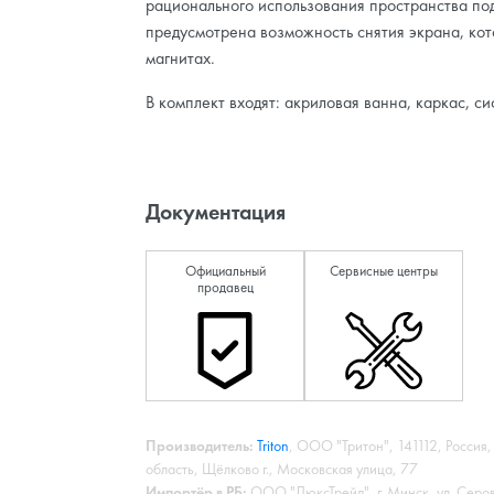
рационального использования пространства по
предусмотрена возможность снятия экрана, кот
магнитах.
В комплект входят: акриловая ванна, каркас, си
Документация
Официальный
Сервисные центры
продавец
Производитель:
Triton
, ООО "Тритон", 141112, Россия
область, Щёлково г., Московская улица, 77
Импортёр в РБ:
ООО "ДюксТрейд", г. Минск, ул. Серова