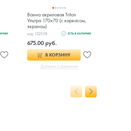
Ванна акриловая Triton
Ванна акр
Ультра 170x70 (с каркасом,
Стандарт
экраном)
код: 132558
код: 132479
ЛИЧИИ
ЕСТЬ В НАЛИЧИИ
675.00 руб.
601.00 
В КОРЗИНУ
Добавить в сравнение
Доб