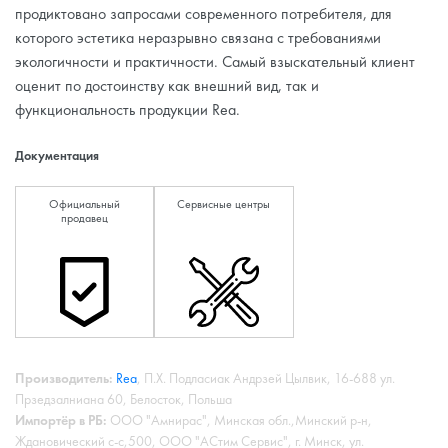
продиктовано запросами современного потребителя, для
которого эстетика неразрывно связана с требованиями
экологичности и практичности. Самый взыскательный клиент
оценит по достоинству как внешний вид, так и
функциональность продукции Rea.
Документация
Официальный
Сервисные центры
продавец
Производитель:
Rea
, П.Х. Подласиак Андрзей Цылвик, 16-688 ул.
Прзедзалниана 60, Белосток, Польша
Импортёр в РБ:
ООО "Амнирас", Минская обл.,Минский р-н,
Ждановический с-с,500, ООО "АСтим Сервис", г. Минск, ул.