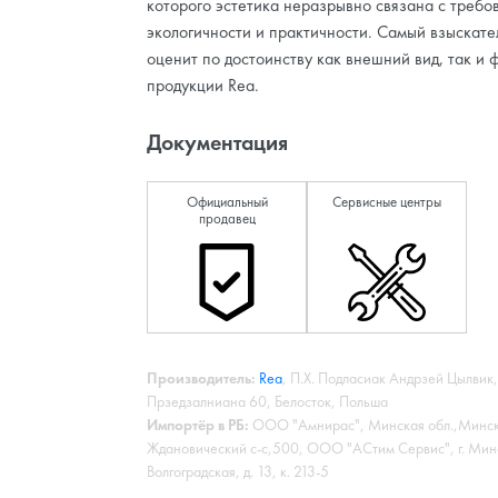
которого эстетика неразрывно связана с требо
экологичности и практичности. Самый взыскате
оценит по достоинству как внешний вид, так и 
продукции Rea.
Документация
Официальный
Сервисные центры
продавец
Производитель:
Rea
, П.Х. Подласиак Андрзей Цылвик,
Прзедзалниана 60, Белосток, Польша
Импортёр в РБ:
ООО "Амнирас", Минская обл.,Минск
Ждановический с-с,500, ООО "АСтим Сервис", г. Минс
Волгоградская, д. 13, к. 213-5