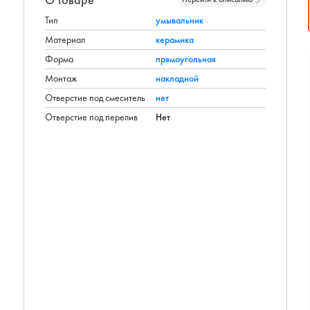
Тип
умывальник
Материал
керамика
Форма
прямоугольная
Монтаж
накладной
Отверстие под смеситель
нет
Отверстие под перелив
Нет