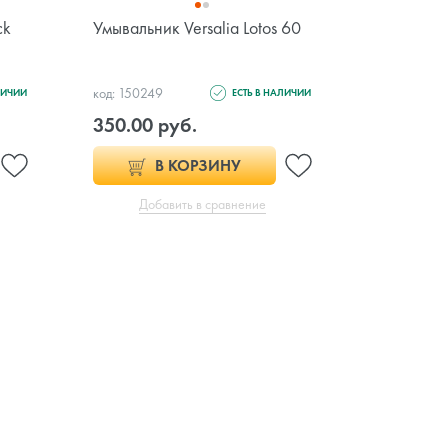
ck
Умывальник Versalia Lotos 60
Умывальн
код: 150249
код: 150292
ЛИЧИИ
ЕСТЬ В НАЛИЧИИ
350.00 руб.
492.00 
В КОРЗИНУ
Добавить в сравнение
Доб