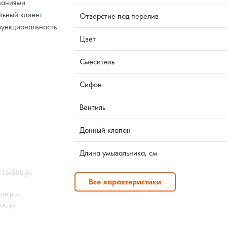
ваниями
льный клиент
Отверстие под перелив
функциональность
Цвет
Смеситель
Сифон
Вентиль
Донный клапан
Длина умывальника, см
 16-688 ул.
Все характеристики
ий р-н,
к, ул.