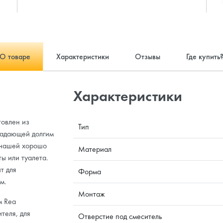
О товаре
Характеристики
Отзывы
Где купить
Характеристики
товлен из
Тип
ладающей долгим
 чашей хорошо
Материал
ы или туалета.
т для
Форма
м.
Монтаж
м Rea
теля, для
Отверстие под смеситель