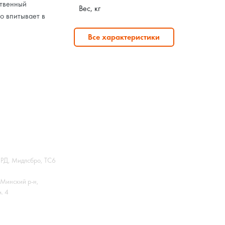
ственный
Вес, кг
о впитывает в
Все характеристики
 РД, Мидлсбро, ТС6
Минский р-н,
. 4