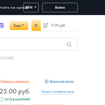
пайте как юрлицо
BYN
Войти
0
0.00
руб.
Еще
ld CF04X2
Версия для печати
Добавить в сравнение
25.00 руб.
Узнать о снижении цены
ЕСТЬ В НАЛИЧИИ