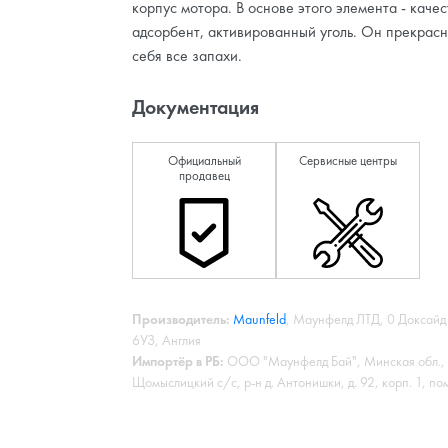
корпус мотора. В основе этого элемента - каче
адсорбент, активированный уголь. Он прекрасн
себя все запахи.
Документация
Официальный
Сервисные центры
продавец
Производитель:
Maunfeld
, Маунфелд ЛТД, 0 Доксайд
6УЗ, Англия
Импортёр в РБ:
ООО "Маунфелд Бай", Минская обл., 
Щомыслицкий с/с, р-н д. Антонишки, д. 92, корп. 1, пом