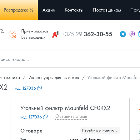
Распродажа %
Акции
Контакты
Поставщикам
Поку
/2,
Приём заказов
+375 29
362-30-55
Без выходных
я техника
Аксессуары для вытяжек
Угольный фильтр Maunfe
4X2
код:
127036
Угольный фильтр Maunfeld CF04X2
Оставить отзыв
код:
127036
О товаре
Перейти к описанию
Тип
угольный фильтр