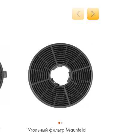
d
Угольный фильтр Maunfeld
Угольный