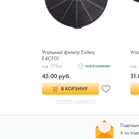
Угольный фильтр Exiteq
Уго
E4CF01
код: 117266
код:
ЕСТЬ В НАЛИЧИИ
45.00 руб.
51.
В КОРЗИНУ
Добавить в сравнение
Подпишит
А за под