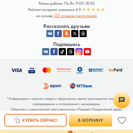
Режим работы: Пн-Вс: 9:00-18:00
Рейтинг интернет-магазина 4.9
★
★
★
★
★
на основе
132 отзывов покупателей.
Рассказать друзьям
Подпишись
*Информация о наличии товара и оформление заказа производится только после
подтверждения и согласования с менеджером.
Общество с ограниченной ответственностью «Люкрай» Юридический адрес:
220062, г. Минск, ул. Тимирязева, дом 123, корп. 2, оф. 367/2 Почтовый адрес:
КУПИТЬ СЕЙЧАС!
В КОРЗИНУ
220062, г. Минск, ул. Тимирязева, дом 123, корп. 2, оф. 367/2 УНП 691764371
Интернет-магазин зарегистрирован в Торговом реестре РБ под номером 768117 от
04.02.2026.