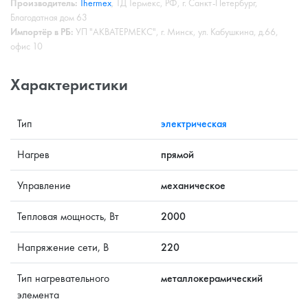
Производитель:
Thermex
, ТД Термекс, РФ, г. Санкт-Петербург,
Благодатная дом 63
Импортёр в РБ:
УП "АКВАТЕРМЕКС", г. Минск, ул. Кабушкина, д.66,
офис 10
Характеристики
Тип
электрическая
Нагрев
прямой
Управление
механическое
Тепловая мощность, Вт
2000
Напряжение сети, В
220
Тип нагревательного
металлокерамический
элемента