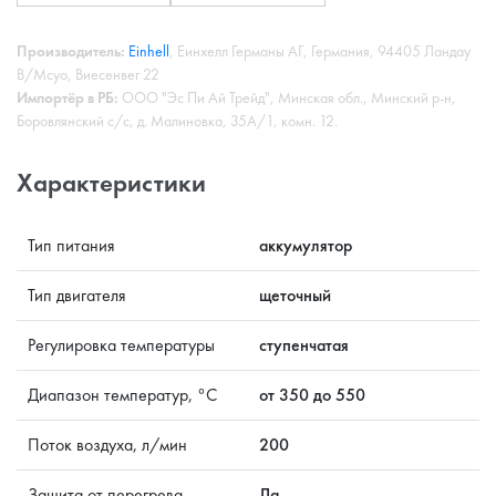
Производитель:
Einhell
, Еинхелл Германы АГ, Германия, 94405 Ландау
В/Мсуо, Виесенвег 22
Импортёр в РБ:
ООО "Эс Пи Ай Трейд", Минская обл., Минский р-н,
Боровлянский с/с, д. Малиновка, 35А/1, комн. 12.
Характеристики
Тип питания
аккумулятор
Тип двигателя
щеточный
Регулировка температуры
ступенчатая
Диапазон температур, °C
от 350 до 550
Поток воздуха, л/мин
200
Защита от перегрева
Да