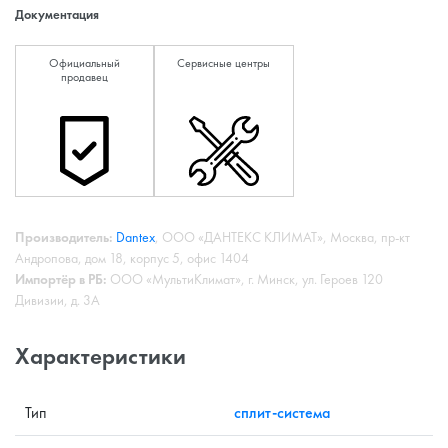
Документация
Официальный
Сервисные центры
продавец
Производитель:
Dantex
, ООО «ДАНТЕКС КЛИМАТ», Москва, пр-кт
Андропова, дом 18, корпус 5, офис 1404
Импортёр в РБ:
ООО «МультиКлимат», г. Минск, ул. Героев 120
Дивизии, д. 3А
Характеристики
Тип
сплит-система