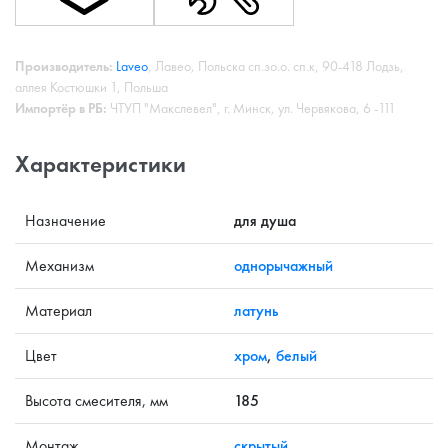
Производитель:
Laveo
, Лавео, Польска сп.зо.о. сп.к, 90-418 Лодзь,
аллея Костюшки 1, Польша
Импортёр в РБ:
ЧТУП "Макслевел", г. Минск, ул. Червякова, 6 -111
Характеристики
Назначение
для душа
Механизм
однорычажный
Материал
латунь
Цвет
хром
,
белый
Высота смесителя, мм
185
Монтаж
скрытый