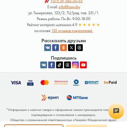
+375 29
362-30-55
E-mail:
info@homy.by
ул. Тимирязева, 123/2, ТЦ Град, пав. 231/1
Режим работы: Пн-Вс: 9:00-18:00
Рейтинг интернет-магазина 4.9
★
★
★
★
★
на основе
132 отзывов покупателей.
Рассказать друзьям
Подпишись
*Информация о наличии товара и оформление заказа производится только после
подтверждения и согласования с менеджером.
Общество с ограниченной ответственностью «Люкрай» Юридический адрес:
220062, г. Минск, ул. Тимирязева, дом 123, корп. 2, оф. 367/2 Почтовый адрес: