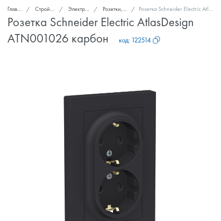
Главная
Стройка и ремонт
Электроснабжение
Розетки, выключатели
Розетка Schneider Electric AtlasDesign ATN001026 карбон
Розетка Schneider Electric AtlasDesign
ATN001026 карбон
код:
122514