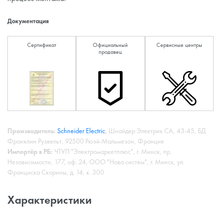
Документация
Сертификат
Официальный
Сервисные центры
продавец
Производитель:
Schneider Electric
, Шнайдер Электрик СА, 43-45, БД
Франклин Рузвельт, 92500 Рюэй-Мальмезон, Франция
Импортёр в РБ:
ЧТУП "Электромаркетплюс", г. Минск, пр.
Независимости, 177, оф. 24, ООО "Нова систем", г. Минск, ул.
Франциска Скорины, д. 14, к. 300
Характеристики