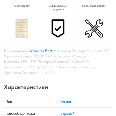
Сертификат
Официальный
Сервисные центры
продавец
Производитель:
Schneider Electric
, Шнайдер Электрик СА, 43-45, БД
Франклин Рузвельт, 92500 Рюэй-Мальмезон, Франция
Импортёр в РБ:
ЧТУП "Электромаркетплюс", г. Минск, пр.
Независимости, 177, оф. 24, ООО "Нова систем", г. Минск, ул.
Франциска Скорины, д. 14, к. 300
Характеристики
Тип
рамка
Способ монтажа
скрытый