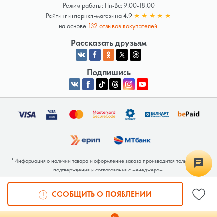
Режим работы: Пн-Вс: 9:00-18:00
Рейтинг интернет-магазина 4.9
★
★
★
★
★
на основе
132 отзывов покупателей.
Рассказать друзьям
Подпишись
*Информация о наличии товара и оформление заказа производится только после
подтверждения и согласования с менеджером.
Общество с ограниченной ответственностью «Люкрай» Юридический адрес:
220062, г. Минск, ул. Тимирязева, дом 123, корп. 2, оф. 367/2 Почтовый адрес:
СООБЩИТЬ О ПОЯВЛЕНИИ
220062, г. Минск, ул. Тимирязева, дом 123, корп. 2, оф. 367/2 УНП 691764371
Интернет-магазин зарегистрирован в Торговом реестре РБ под номером 768117 от
04.02.2026.