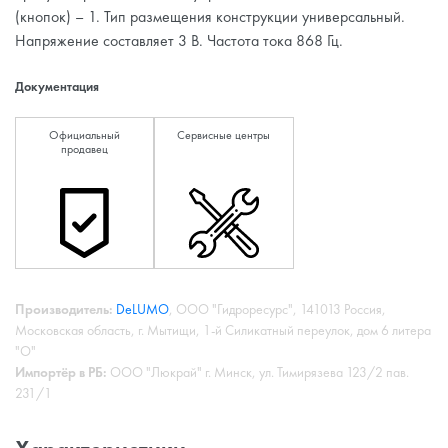
(кнопок) – 1. Тип размещения конструкции универсальный.
Напряжение составляет 3 В. Частота тока 868 Гц.
Документация
Официальный
Сервисные центры
продавец
Производитель:
DeLUMO
, ООО "Гидроресурс", 141013 Россия,
Московская область, г. Мытищи, 1-й Силикатный переулок, дом 6 литера
"О"
Импортёр в РБ:
ООО "Люкрай" г. Минск, ул. Тимирязева 123/2 пав.
231/1