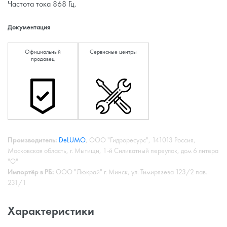
Частота тока 868 Гц.
Документация
Официальный
Сервисные центры
продавец
Производитель:
DeLUMO
, ООО "Гидроресурс", 141013 Россия,
Московская область, г. Мытищи, 1-й Силикатный переулок, дом 6 литера
"О"
Импортёр в РБ:
ООО "Люкрай" г. Минск, ул. Тимирязева 123/2 пав.
231/1
Характеристики