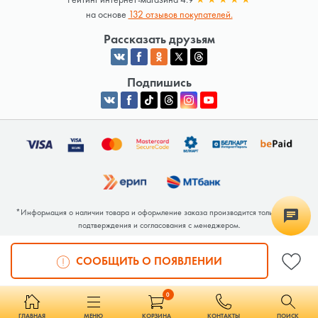
на основе
132 отзывов покупателей.
Рассказать друзьям
Подпишись
*Информация о наличии товара и оформление заказа производится только после
подтверждения и согласования с менеджером.
Общество с ограниченной ответственностью «Люкрай» Юридический адрес:
220062, г. Минск, ул. Тимирязева, дом 123, корп. 2, оф. 367/2 Почтовый адрес:
СООБЩИТЬ О ПОЯВЛЕНИИ
220062, г. Минск, ул. Тимирязева, дом 123, корп. 2, оф. 367/2 УНП 691764371
Интернет-магазин зарегистрирован в Торговом реестре РБ под номером 768117 от
04.02.2026.
0
ГЛАВНАЯ
МЕНЮ
КОРЗИНА
КОНТАКТЫ
ПОИСК