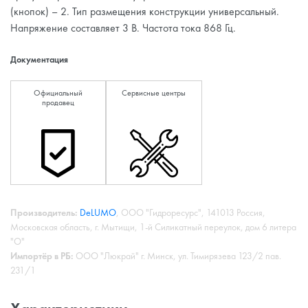
(кнопок) – 2. Тип размещения конструкции универсальный.
Напряжение составляет 3 В. Частота тока 868 Гц.
Документация
Официальный
Сервисные центры
продавец
Производитель:
DeLUMO
, ООО "Гидроресурс", 141013 Россия,
Московская область, г. Мытищи, 1-й Силикатный переулок, дом 6 литера
"О"
Импортёр в РБ:
ООО "Люкрай" г. Минск, ул. Тимирязева 123/2 пав.
231/1