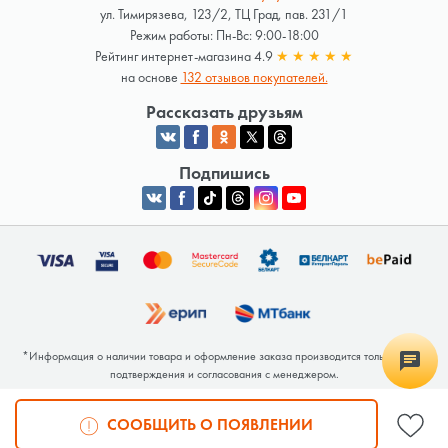
ул. Тимирязева, 123/2, ТЦ Град, пав. 231/1
Режим работы: Пн-Вс: 9:00-18:00
Рейтинг интернет-магазина 4.9
★
★
★
★
★
на основе
132 отзывов покупателей.
Рассказать друзьям
Подпишись
*Информация о наличии товара и оформление заказа производится только после
подтверждения и согласования с менеджером.
Общество с ограниченной ответственностью «Люкрай» Юридический адрес:
220062, г. Минск, ул. Тимирязева, дом 123, корп. 2, оф. 367/2 Почтовый адрес:
СООБЩИТЬ О ПОЯВЛЕНИИ
220062, г. Минск, ул. Тимирязева, дом 123, корп. 2, оф. 367/2 УНП 691764371
Интернет-магазин зарегистрирован в Торговом реестре РБ под номером 768117 от