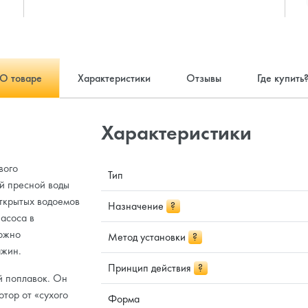
О товаре
Характеристики
Отзывы
Где купить
Характеристики
вого
Тип
ой пресной воды
открытых водоемов
Назначение
?
асоса в
можно
Метод установки
?
ажин.
Принцип действия
?
й поплавок. Он
отор от «сухого
Форма