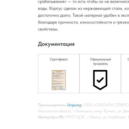
срабатывания» — то есть чтобы он не включился
воды. Корпус сделан из нержавеющей стали, к
достаточно долго. Такой материал удобен в экс
благодаря прочности, износостойкости и гряз
свойствам.
Документация
Сертификат
Официальный
продавец
Производитель:
Unipump
, ООО «САБЛАЙН СЕРВИС»,
Московская область, г. Балашиха, микр. Кучино, ул. Це
Импортёр в РБ:
ЧТУП "ЦСВ", г. Минск, ул. Алибегова,