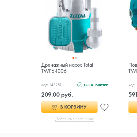
Дренажный насос Total
Пов
TWP64006
TW
код: 145281
код:
ЕСТЬ В НАЛИЧИИ
209.00 руб.
591
В КОРЗИНУ
Добавить в сравнение