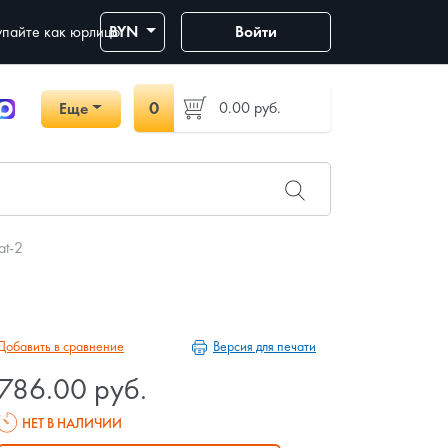
пайте как юрлицо
BYN
Войти
0
0.00
руб.
Еще
at-2
Версия для печати
Добавить в сравнение
786.00 руб.
НЕТ В НАЛИЧИИ