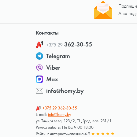
Подпишит
А за под
Контакты
362-30-55
+375 29
Telegram
Viber
Max
info@homy.by
+375 29
362-30-55
E-mail:
info@homy.by
ул. Тимирязева, 123/2, ТЦ Град, пав. 231/1
Режим работы: Пн-Вс: 9:00-18:00
Рейтинг интернет-магазина 4.9
★
★
★
★
★