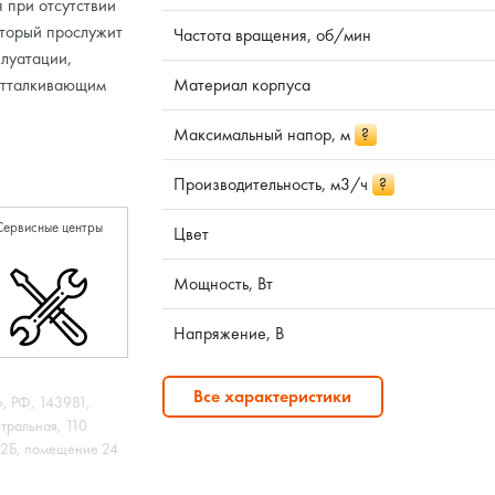
 при отсутствии
оторый прослужит
Частота вращения, об/мин
плуатации,
еотталкивающим
Материал корпуса
Максимальный напор, м
?
Производительность, м3/ч
?
Сервисные центры
Цвет
Мощность, Вт
Напряжение, В
Все характеристики
 РФ, 143981,
нтральная, 110
 12Б, помещение 24