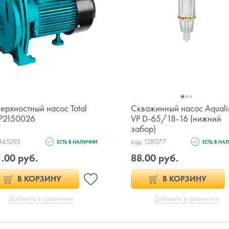
ерхностный насос Total
Скважинный насос Aquali
P2150026
VP D-65/18-16 (нижний
забор)
 145293
код: 128077
ЕСТЬ В НАЛИЧИИ
ЕСТЬ В НА
.00 руб.
88.00 руб.
В КОРЗИНУ
В КОРЗИНУ
Добавить в сравнение
Добавить в сравнение