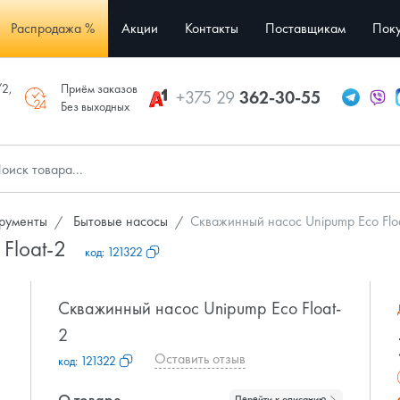
Распродажа %
Акции
Контакты
Поставщикам
Поку
/2,
Приём заказов
+375 29
362-30-55
Без выходных
трументы
Бытовые насосы
Скважинный насос Unipump Eco Flo
 Float-2
код:
121322
Скважинный насос Unipump Eco Float-
2
Оставить отзыв
код:
121322
О товаре
Перейти к описанию