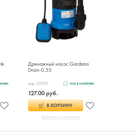
nk
Дренажный насос Gardana
Насосная
Drain-0,55
WZ-2
код: 121703
код: 121724
ЛИЧИИ
ЕСТЬ В НАЛИЧИИ
127.00 руб.
209.00 
В КОРЗИНУ
Добавить в сравнение
Доб