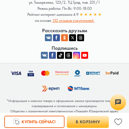
ул. Тимирязева, 123/2, ТЦ Град, пав. 231/1
Режим работы: Пн-Вс: 9:00-18:00
Рейтинг интернет-магазина 4.9
★
★
★
★
★
на основе
132 отзывов покупателей.
Рассказать друзьям
Подпишись
*Информация о наличии товара и оформление заказа производится только после
подтверждения и согласования с менеджером.
Общество с ограниченной ответственностью «Люкрай» Юридический адрес:
220062, г. Минск, ул. Тимирязева, дом 123, корп. 2, оф. 367/2 Почтовый адрес:
КУПИТЬ СЕЙЧАС!
В КОРЗИНУ
220062, г. Минск, ул. Тимирязева, дом 123, корп. 2, оф. 367/2 УНП 691764371
Интернет-магазин зарегистрирован в Торговом реестре РБ под номером 768117 от