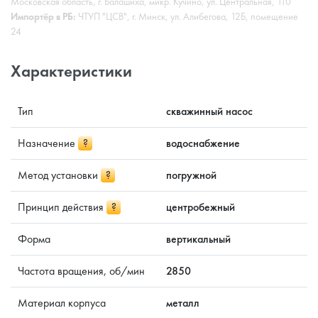
Московская область, г. Балашиха, микр. Кучино, ул. Центральная, 110
Импортёр в РБ:
ЧТУП "ЦСВ", г. Минск, ул. Алибегова, 12Б, помещение
24
Характеристики
Тип
скважинный насос
Назначение
?
водоснабжение
Метод установки
?
погружной
Принцип действия
?
центробежный
Форма
вертикальный
Частота вращения, об/мин
2850
Материал корпуса
металл