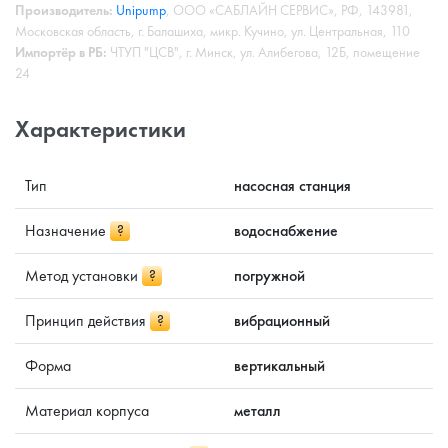
Производитель:
Unipump
, ООО «САБЛАЙН СЕРВИС», РФ, 143981,
Московская область, г. Балашиха, микр. Кучино, ул. Центральная, 110
Импортёр в РБ:
ЧТУП "ЦСВ", г. Минск, ул. Алибегова, 12Б, помещение
24
Характеристики
Тип
насосная станция
Назначение
?
водоснабжение
Метод установки
?
погружной
Принцип действия
?
вибрационный
Форма
вертикальный
Материал корпуса
металл