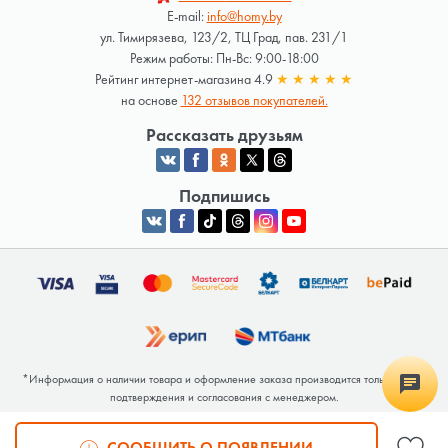
E-mail:
info@homy.by
ул. Тимирязева, 123/2, ТЦ Град, пав. 231/1
Режим работы: Пн-Вс: 9:00-18:00
Рейтинг интернет-магазина 4.9
★
★
★
★
★
на основе
132 отзывов покупателей.
Рассказать друзьям
Подпишись
*Информация о наличии товара и оформление заказа производится только после
подтверждения и согласования с менеджером.
Общество с ограниченной ответственностью «Люкрай» Юридический адрес:
220062, г. Минск, ул. Тимирязева, дом 123, корп. 2, оф. 367/2 Почтовый адрес:
СООБЩИТЬ О ПОЯВЛЕНИИ