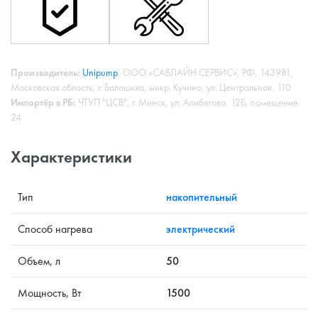
Производитель:
Unipump
, ООО «САБЛАЙН СЕРВИС», РФ, 143981,
Московская область, г. Балашиха, микр. Кучино, ул. Центральная, 110
Импортёр в РБ:
ЧТУП "ЦСВ", г. Минск, ул. Алибегова, 12Б, помещение
24
Характеристики
Тип
накопительный
Способ нагрева
электрический
Объем, л
50
Мощность, Вт
1500