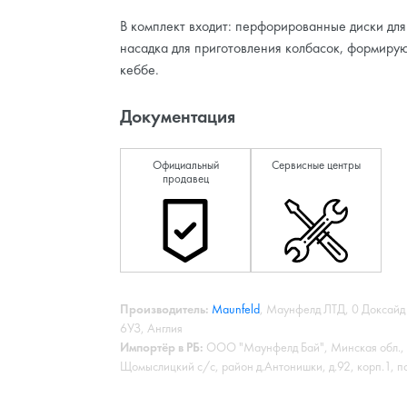
В комплект входит: перфорированные диски для
насадка для приготовления колбасок, формиру
кеббе.
Документация
Официальный
Сервисные центры
продавец
Производитель:
Maunfeld
, Маунфелд ЛТД, 0 Доксайд
6УЗ, Англия
Импортёр в РБ:
ООО "Маунфелд Бай", Минская обл., 
Щомыслицкий с/с, район д.Антонишки, д.92, корп.1, п