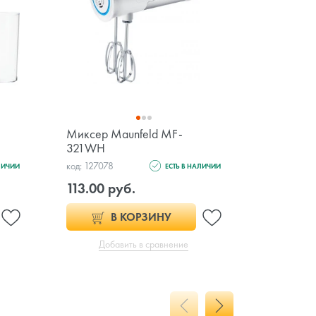
Миксер Maunfeld MF-
Миксер K
321WH
SI
код: 127078
код: 129429
ЛИЧИИ
ЕСТЬ В НАЛИЧИИ
113.00 руб.
2 149.0
В КОРЗИНУ
Добавить в сравнение
Доб