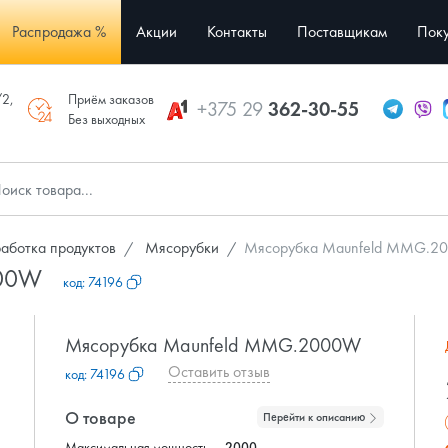
Распродажа %
Акции
Контакты
Поставщикам
Поку
/2,
Приём заказов
+375 29
362-30-55
Без выходных
работка продуктов
Мясорубки
Мясорубка Maunfeld MMG.2
000W
код:
74196
Мясорубка Maunfeld MMG.2000W
Оставить отзыв
код:
74196
О товаре
Перейти к описанию
Максимальная мощность,
2000