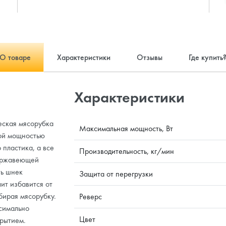
О товаре
Характеристики
Отзывы
Где купить
Характеристики
ская мясорубка
Максимальная мощность, Вт
мой мощностью
 пластика, а все
Производительность, кг/мин
нержавеющей
ть шнек
Защита от перегрузки
ит избавится от
бирая мясорубку.
Реверс
симально
Цвет
крытием.