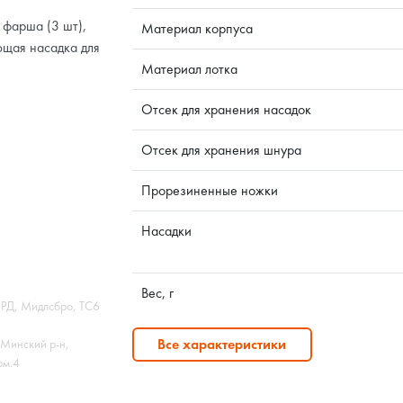
 фарша (3 шт),
Материал корпуса
ющая насадка для
Материал лотка
Отсек для хранения насадок
Отсек для хранения шнура
Прорезиненные ножки
Насадки
Вес, г
 РД, Мидлсбро, ТС6
Все характеристики
Минский р-н,
ом.4