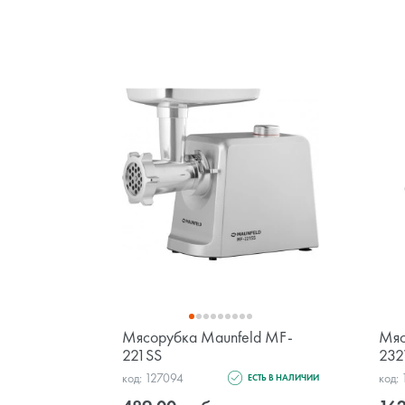
Мясорубка Maunfeld MF-
Мяс
221SS
23
код: 127094
код:
ЕСТЬ В НАЛИЧИИ