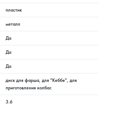
пластик
металл
Да
Да
Да
диск для фарша, для "Кеббе", для
приготовления колбас
3.6