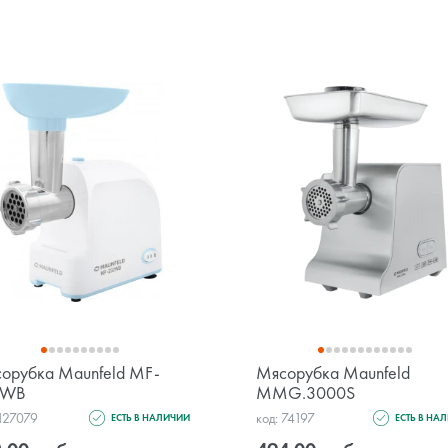
орубка Maunfeld MF-
Мясорубка Maunfeld
2WB
MMG.3000S
 127079
код: 74197
ЕСТЬ В НАЛИЧИИ
ЕСТЬ В НА