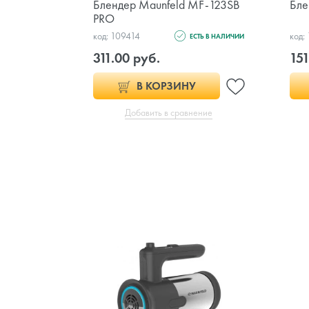
Блендер Maunfeld MF-123SB
Бле
PRO
код: 109414
код:
ЕСТЬ В НАЛИЧИИ
311.00 руб.
151
В КОРЗИНУ
Добавить в сравнение