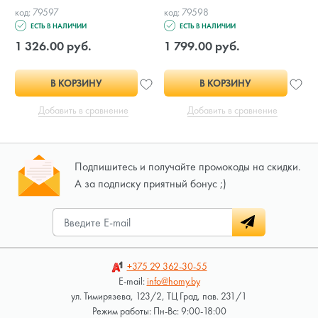
код: 79597
код: 79598
к
ЕСТЬ В НАЛИЧИИ
ЕСТЬ В НАЛИЧИИ
1 326.00 руб.
1 799.00 руб.
В КОРЗИНУ
В КОРЗИНУ
Добавить в сравнение
Добавить в сравнение
Подпишитесь и получайте промокоды на скидки.
А за подписку приятный бонус ;)
+375 29
362-30-55
E-mail:
info@homy.by
ул. Тимирязева, 123/2, ТЦ Град, пав. 231/1
Режим работы: Пн-Вс: 9:00-18:00