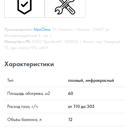
Производитель:
NeoClima
, ГК «Альянс», г. Москва, 121467, ул.
Молодогвардейская 4, стр. 1.
Импортёр в РБ:
ООО "БризБелМ", 220036, г. Минск, пер. Северный
13, адм. корпус №5, каб.9
Характеристики
Тип
газовый, инфракрасный
Площадь обогрева, м2
60
Расход газа, г/ч
от 110 до 305
Объём баллона, л
12