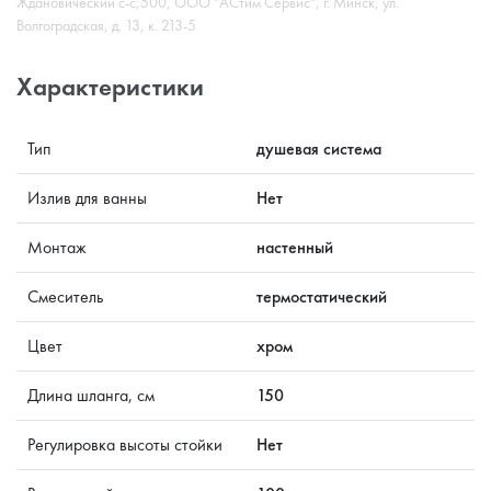
Ждановический с-с,500, ООО "АСтим Сервис", г. Минск, ул.
Волгоградская, д. 13, к. 213-5
Характеристики
Тип
душевая система
Излив для ванны
Нет
Монтаж
настенный
Смеситель
термостатический
Цвет
хром
Длина шланга, см
150
Регулировка высоты стойки
Нет