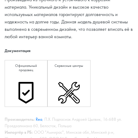
материала. Уникальный дизайн и высокое качество
используемых материалов гарантируют долговечность и
надежность на долгие годы. Данная модель душевой системы
выполнена в современном дизайне, что позволяет вписать её в
любой интерьер ванной комнаты.
Документация
Официальный
Сервисные центры
продавец
Производитель:
Rea
, П.Х. Подласиак Андрзей Цылвик, 16-688 ул.
Прзедзалниана 60, Белосток, Польша
Импортёр в РБ:
ООО "Амнирас", Минская обл.,Минский р-н,