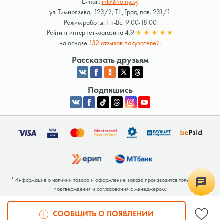
E-mail:
info@homy.by
ул. Тимирязева, 123/2, ТЦ Град, пав. 231/1
Режим работы: Пн-Вс: 9:00-18:00
Рейтинг интернет-магазина 4.9
★
★
★
★
★
на основе
132 отзывов покупателей.
Рассказать друзьям
Подпишись
*Информация о наличии товара и оформление заказа производится только после
подтверждения и согласования с менеджером.
Общество с ограниченной ответственностью «Люкрай» Юридический адрес:
220062, г. Минск, ул. Тимирязева, дом 123, корп. 2, оф. 367/2 Почтовый адрес:
СООБЩИТЬ О ПОЯВЛЕНИИ
220062, г. Минск, ул. Тимирязева, дом 123, корп. 2, оф. 367/2 УНП 691764371