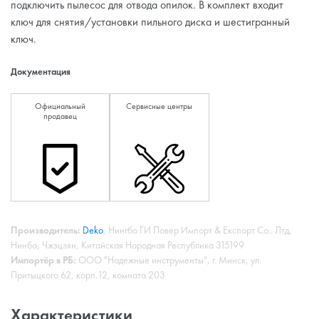
подключить пылесос для отвода опилок. В комплект входит
ключ для снятия/установки пильного диска и шестигранный
ключ.
Документация
Официальный
Сервисные центры
продавец
Производитель:
Deko
, Нингбо ГИ Повер Импорт & Експорт Со.. Лтд,
Нинбо, Чжэцзян, Китайская Народная Республика 315199
Импортёр в РБ:
ООО "Надежные инструменты", г. Минск, ул.
Притыцкого 62, корп.12, комната 203
Характеристики