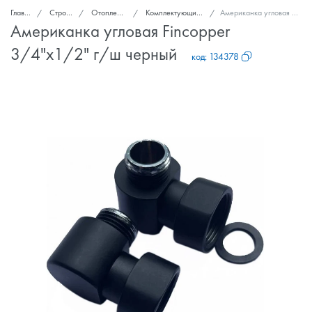
Главная
Стройка и ремонт
Отопление, теплоизоляция
Комплектующие для полотенцесушителей
Американка угловая Fincopper 3/4"х1/2" г/ш черный
Американка угловая Fincopper
3/4"х1/2" г/ш черный
код:
134378