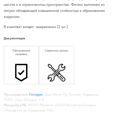
местах и в ограниченном пространстве. Фитинг выполнен из
латуни обладающей повышенной стойкостью к образованию
коррозии.
В комплект входит: американка (2 шт.).
Документация
Официальный
Сервисные центры
продавец
Производитель:
Fincopper
, Камп Метал Оу, Эстония, Харджумма
75501, Саку, Юксурме ти 8
Импортёр в РБ:
ИЧТУП «Ростела», 222310 Республика Беларусь,
г.Молодечно, ул. Городокская 100а