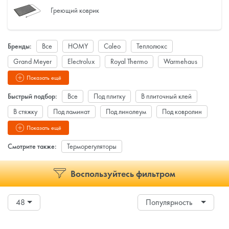
Греющий коврик
Бренды:
Все
HOMY
Caleo
Теплолюкс
Grand Meyer
Electrolux
Royal Thermo
Warmehaus
DEVI
Veria
Aura
Runa
Wirt
Teplotex
Показать ещё
AC Electric
Termelock
Lavita
СТН
Быстрый подбор:
Все
Под плитку
В плиточный клей
В стяжку
Под ламинат
Под линолеум
Под ковролин
Под паркет
Пленочный
Кабельный
Инфракрасный
Показать ещё
Двухжильный кабель
Системы антиобледенения и снеготаяния
Смотрите также:
Терморегуляторы
Мобильный
Пол Caleo под ламинат
Пол Caleo под плитку
Воспользуйтесь фильтром
Комплектующие
48
Популярность